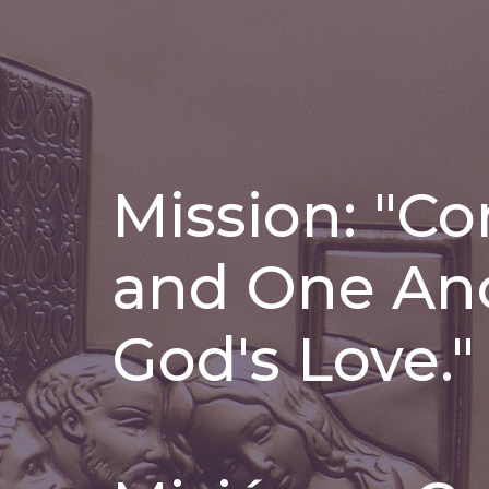
Mission: "C
and One An
God's Love."