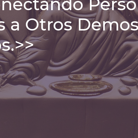
onectando Pers
s a Otros Demos
s.>>