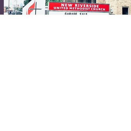
ct
817-838-6953
info@nrumcftw.org